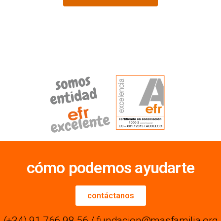
cómo podemos ayudarte
contáctanos
(+34) 91 766 98 56 / fundacion@masfamilia.org