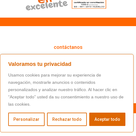
cómo podemos ayudarte
contáctanos
(+34) 91 766 98 56 / fundacion@masfamilia.org
Valoramos tu privacidad
síguenos en nuestras redes sociales
Usamos cookies para mejorar su experiencia de
navegación, mostrarle anuncios o contenidos
personalizados y analizar nuestro tráfico. Al hacer clic en
“Aceptar todo” usted da su consentimiento a nuestro uso de
las cookies.
Personalizar
Rechazar todo
Aceptar todo