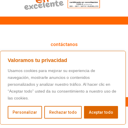
cómo podemos ayudarte
contáctanos
(+34) 91 766 98 56 / fundacion@masfamilia.org
Valoramos tu privacidad
síguenos en nuestras redes sociales
Usamos cookies para mejorar su experiencia de
navegación, mostrarle anuncios o contenidos
personalizados y analizar nuestro tráfico. Al hacer clic en
“Aceptar todo” usted da su consentimiento a nuestro uso de
las cookies.
Personalizar
Rechazar todo
Aceptar todo