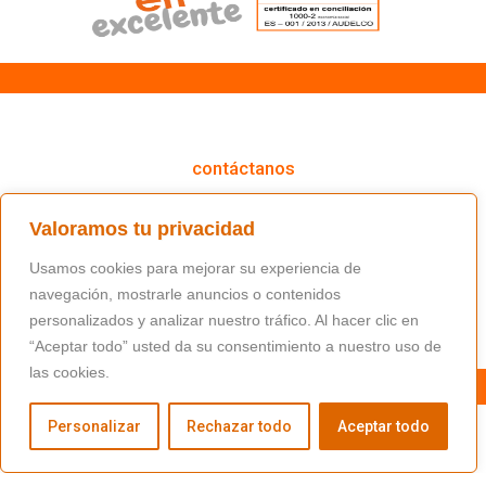
cómo podemos ayudarte
contáctanos
(+34) 91 766 98 56 / fundacion@masfamilia.org
Valoramos tu privacidad
síguenos en nuestras redes sociales
Usamos cookies para mejorar su experiencia de
navegación, mostrarle anuncios o contenidos
personalizados y analizar nuestro tráfico. Al hacer clic en
“Aceptar todo” usted da su consentimiento a nuestro uso de
las cookies.
Personalizar
Rechazar todo
Aceptar todo