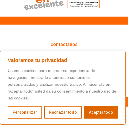
cómo podemos ayudarte
contáctanos
(+34) 91 766 98 56 / fundacion@masfamilia.org
Valoramos tu privacidad
síguenos en nuestras redes sociales
Usamos cookies para mejorar su experiencia de
navegación, mostrarle anuncios o contenidos
personalizados y analizar nuestro tráfico. Al hacer clic en
“Aceptar todo” usted da su consentimiento a nuestro uso de
las cookies.
Personalizar
Rechazar todo
Aceptar todo