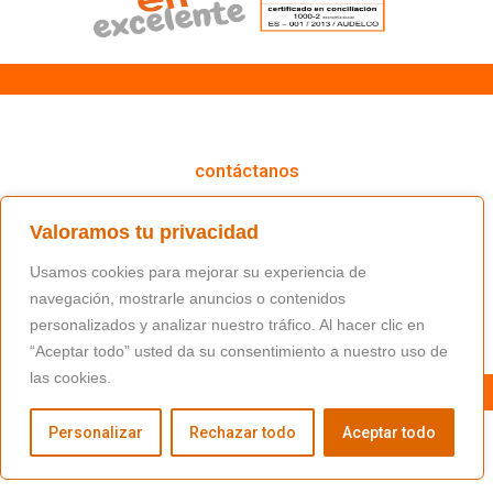
cómo podemos ayudarte
contáctanos
(+34) 91 766 98 56 / fundacion@masfamilia.org
Valoramos tu privacidad
síguenos en nuestras redes sociales
Usamos cookies para mejorar su experiencia de
navegación, mostrarle anuncios o contenidos
personalizados y analizar nuestro tráfico. Al hacer clic en
“Aceptar todo” usted da su consentimiento a nuestro uso de
las cookies.
Personalizar
Rechazar todo
Aceptar todo