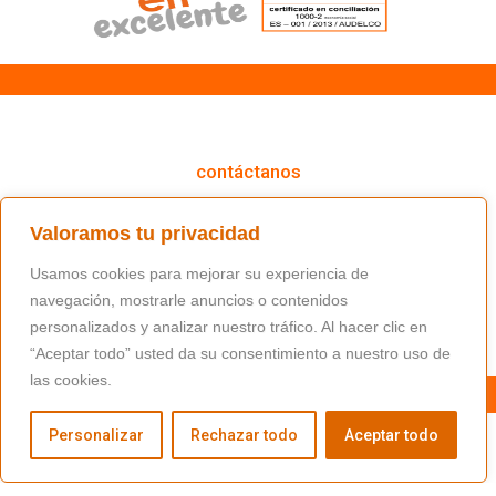
cómo podemos ayudarte
contáctanos
(+34) 91 766 98 56 / fundacion@masfamilia.org
Valoramos tu privacidad
síguenos en nuestras redes sociales
Usamos cookies para mejorar su experiencia de
navegación, mostrarle anuncios o contenidos
personalizados y analizar nuestro tráfico. Al hacer clic en
“Aceptar todo” usted da su consentimiento a nuestro uso de
las cookies.
Personalizar
Rechazar todo
Aceptar todo