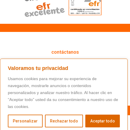
cómo podemos ayudarte
contáctanos
(+34) 91 766 98 56 / fundacion@masfamilia.org
Valoramos tu privacidad
síguenos en nuestras redes sociales
Usamos cookies para mejorar su experiencia de
navegación, mostrarle anuncios o contenidos
personalizados y analizar nuestro tráfico. Al hacer clic en
“Aceptar todo” usted da su consentimiento a nuestro uso de
las cookies.
Personalizar
Rechazar todo
Aceptar todo