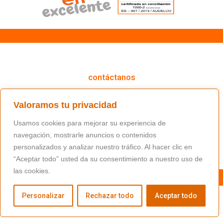
cómo podemos ayudarte
contáctanos
(+34) 91 766 98 56 / fundacion@masfamilia.org
Valoramos tu privacidad
síguenos en nuestras redes sociales
Usamos cookies para mejorar su experiencia de
navegación, mostrarle anuncios o contenidos
personalizados y analizar nuestro tráfico. Al hacer clic en
“Aceptar todo” usted da su consentimiento a nuestro uso de
las cookies.
Personalizar
Rechazar todo
Aceptar todo