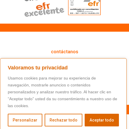
cómo podemos ayudarte
contáctanos
(+34) 91 766 98 56 / fundacion@masfamilia.org
Valoramos tu privacidad
síguenos en nuestras redes sociales
Usamos cookies para mejorar su experiencia de
navegación, mostrarle anuncios o contenidos
personalizados y analizar nuestro tráfico. Al hacer clic en
“Aceptar todo” usted da su consentimiento a nuestro uso de
las cookies.
Personalizar
Rechazar todo
Aceptar todo