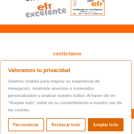
cómo podemos ayudarte
contáctanos
(+34) 91 766 98 56 / fundacion@masfamilia.org
Valoramos tu privacidad
síguenos en nuestras redes sociales
Usamos cookies para mejorar su experiencia de
navegación, mostrarle anuncios o contenidos
personalizados y analizar nuestro tráfico. Al hacer clic en
“Aceptar todo” usted da su consentimiento a nuestro uso de
las cookies.
Personalizar
Rechazar todo
Aceptar todo