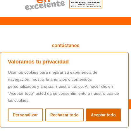
cómo podemos ayudarte
contáctanos
(+34) 91 766 98 56 / fundacion@masfamilia.org
Valoramos tu privacidad
síguenos en nuestras redes sociales
Usamos cookies para mejorar su experiencia de
navegación, mostrarle anuncios o contenidos
personalizados y analizar nuestro tráfico. Al hacer clic en
“Aceptar todo” usted da su consentimiento a nuestro uso de
las cookies.
Personalizar
Rechazar todo
Aceptar todo