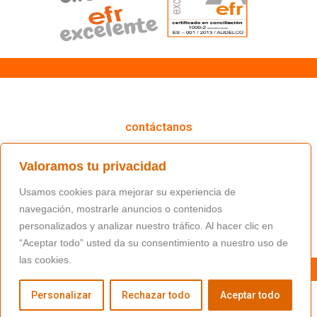
cómo podemos ayudarte
contáctanos
(+34) 91 766 98 56 / fundacion@masfamilia.org
Valoramos tu privacidad
síguenos en nuestras redes sociales
Usamos cookies para mejorar su experiencia de
navegación, mostrarle anuncios o contenidos
personalizados y analizar nuestro tráfico. Al hacer clic en
“Aceptar todo” usted da su consentimiento a nuestro uso de
las cookies.
Personalizar
Rechazar todo
Aceptar todo