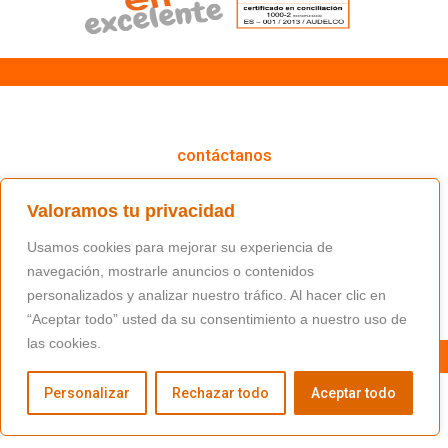
cómo podemos ayudarte
contáctanos
(+34) 91 766 98 56 / fundacion@masfamilia.org
Valoramos tu privacidad
síguenos en nuestras redes sociales
Usamos cookies para mejorar su experiencia de
navegación, mostrarle anuncios o contenidos
personalizados y analizar nuestro tráfico. Al hacer clic en
“Aceptar todo” usted da su consentimiento a nuestro uso de
las cookies.
Personalizar
Rechazar todo
Aceptar todo