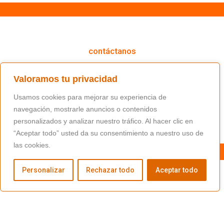
cómo podemos ayudarte
contáctanos
(+34) 91 766 98 56 / fundacion@masfamilia.org
Valoramos tu privacidad
síguenos en nuestras redes sociales
Usamos cookies para mejorar su experiencia de
navegación, mostrarle anuncios o contenidos
personalizados y analizar nuestro tráfico. Al hacer clic en
“Aceptar todo” usted da su consentimiento a nuestro uso de
las cookies.
Personalizar
Rechazar todo
Aceptar todo