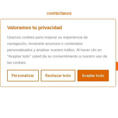
cómo podemos ayudarte
contáctanos
(+34) 91 766 98 56 / fundacion@masfamilia.org
Valoramos tu privacidad
síguenos en nuestras redes sociales
Usamos cookies para mejorar su experiencia de
navegación, mostrarle anuncios o contenidos
personalizados y analizar nuestro tráfico. Al hacer clic en
“Aceptar todo” usted da su consentimiento a nuestro uso de
las cookies.
Personalizar
Rechazar todo
Aceptar todo
Copyright © Fundación Másfamilia