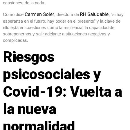
ocasiones, de la nada.
Carmen Soler
RH Saludable
Cómo dice
, directora de
, “si hay
esperanza en el futuro, hay poder en el presente” y la clave de
ello está en cuestiones como la resiliencia, la capacidad de
sobreponernos y salir adelante a situaciones negativas y
complicadas.
Riesgos
psicosociales y
Covid-19: Vuelta a
la nueva
normalidad