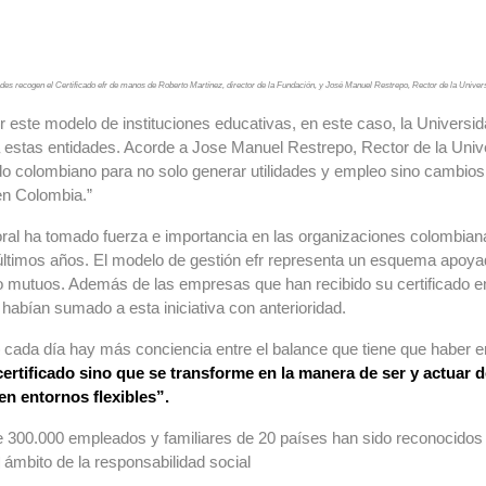
des recogen el Certificado efr de manos de Roberto Martínez, director de la Fundación, y José Manuel Restrepo, Rector de la Univer
r este modelo de instituciones educativas, en este caso, la Universi
a estas entidades. Acorde a Jose Manuel Restrepo, Rector de la Univer
o colombiano para no solo generar utilidades y empleo sino cambios 
 en Colombia.”
aboral ha tomado fuerza e importancia en las organizaciones colombia
últimos años. El modelo de gestión efr representa un esquema apoyad
iso mutuos. Además de las empresas que han recibido su certificado 
abían sumado a esta iniciativa con anterioridad.
 cada día hay más conciencia entre el balance que tiene que haber entr
rtificado sino que se transforme en la manera de ser y actuar d
en entornos flexibles”.
00.000 empleados y familiares de 20 países han sido reconocidos por
 ámbito de la responsabilidad social