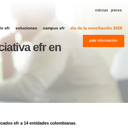
noticias
prensa
do efr
soluciones
campus efr
día de la conciliación 2026
pide Información
iativa efr en
ificados efr a 14 entidades colombianas
,