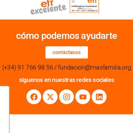
cómo podemos ayudarte
contáctanos
(+34) 91 766 98 56 / fundacion@masfamilia.org
síguenos en nuestras redes sociales