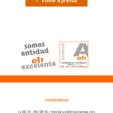
Volver a prensa
cómo podemos ayudarte
contáctanos
(+34) 91 766 98 56 / fundacion@masfamilia.org