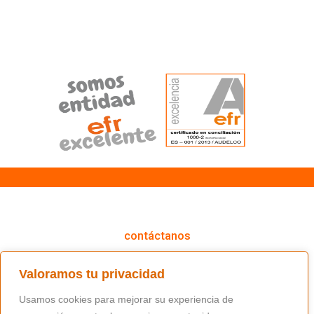
cómo podemos ayudarte
contáctanos
(+34) 91 766 98 56 / fundacion@masfamilia.org
Valoramos tu privacidad
síguenos en nuestras redes sociales
Usamos cookies para mejorar su experiencia de