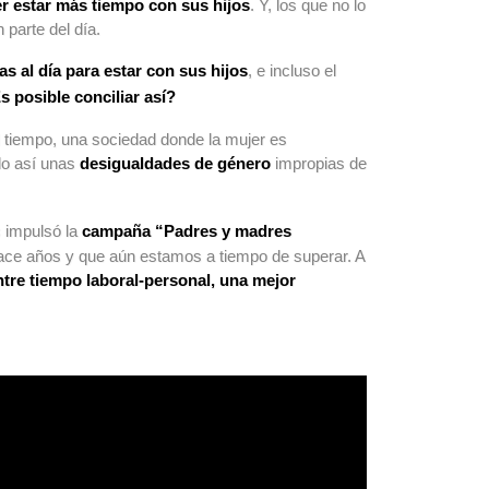
r estar más tiempo con sus hijos
. Y, los que no lo
parte del día.
s al día para estar con sus hijos
, e incluso el
s posible conciliar así?
l tiempo, una sociedad donde la mujer es
do así unas
desigualdades de género
impropias de
s
impulsó la
campaña “Padres y madres
 hace años y que aún estamos a tiempo de superar. A
ntre tiempo laboral-personal, una mejor