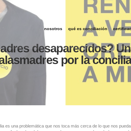
nosotros
qué es conciliación
certifica
adres desaparecidos? Un
asmadres por la concili
ia es una problemática que nos toca más cerca de lo que nos pueda pa