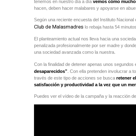
tenemos en nuestro día a día
vemos cómo muchos p
hacen, deben hacer malabares y apoyarse en abuelos
Según una reciente encuesta del Instituto Nacional 
Club de Malasmadres
lo rebaja hasta 54 minutos
El planteamiento actual nos lleva hacia una socied
penalizada profesionalmente por ser madre y donde
una sociedad avanzada como la nuestra.
Con la finalidad de detener apenas unos segundos el
desaparecidos”
. Con ella pretenden involucrar a
través de este tipo de acciones se busca
retener e
satisfacción y productividad a la vez que un m
Puedes ver el vídeo de la campaña y la reacción de 