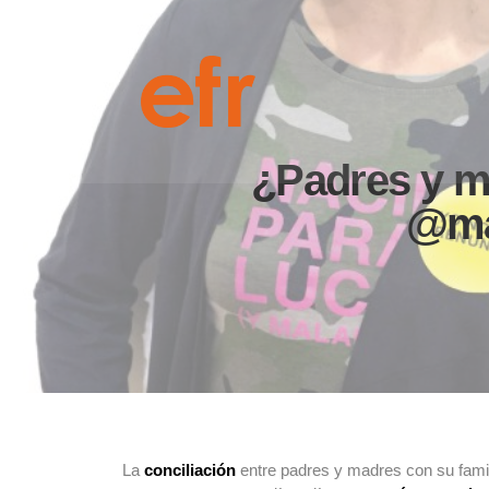
¿Padres y m
@mal
La
conciliación
entre padres y madres con su famil