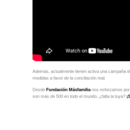
Además, actualmente tienen activa una campaña d
medidas a favor de la conciliación real.
Desde
Fundación Másfamilia
nos esforzamos por 
son más de 500 en todo el mundo, ¿falta la tuya?
¡