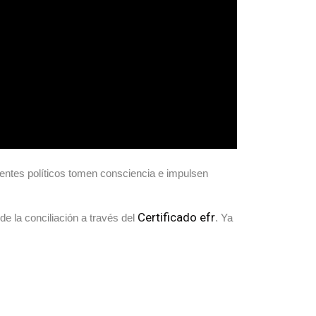
igentes políticos tomen consciencia e impulsen
Certificado efr
 la conciliación a través del
. Ya