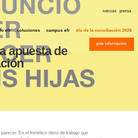
noticias
prensa
do efr
soluciones
campus efr
día de la conciliación 2026
pide Información
a apuesta de
ación
recer. En el frenético ritmo de trabajo que