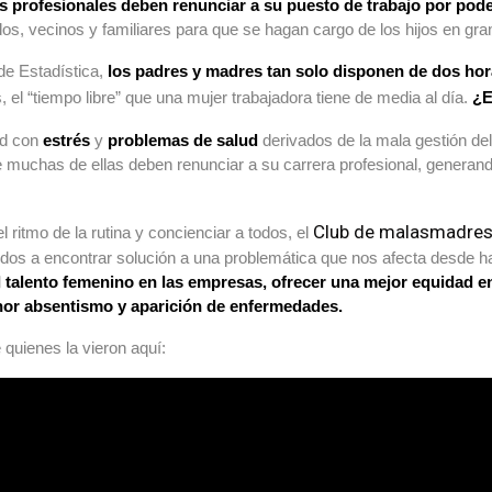
rofesionales deben renunciar a su puesto de trabajo por pode
, vecinos y familiares para que se hagan cargo de los hijos en gran 
de Estadística,
los padres y madres tan solo disponen de dos hora
, el “tiempo libre” que una mujer trabajadora tiene de media al día.
¿E
ad con
estrés
y
problemas de salud
derivados de la mala gestión de
 muchas de ellas deben renunciar a su carrera profesional, generan
Club de malasmadre
 ritmo de la rutina y concienciar a todos, el
 todos a encontrar solución a una problemática que nos afecta desde
l talento femenino en las empresas, ofrecer una mejor equidad e
enor absentismo y aparición de enfermedades.
quienes la vieron aquí: