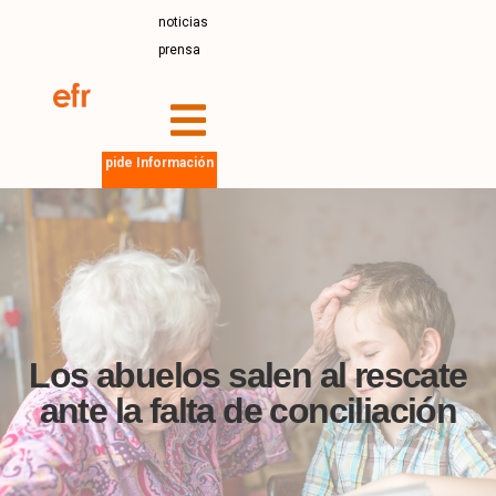
noticias
prensa
pide Información
Los abuelos salen al rescate
ante la falta de conciliación