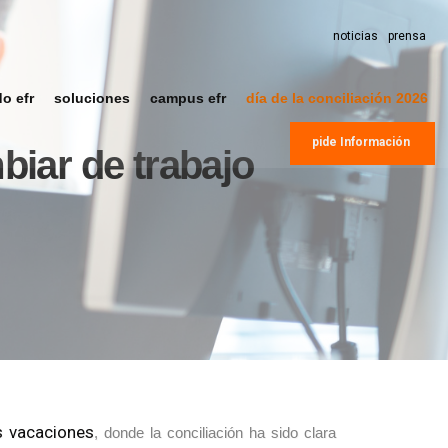
noticias
prensa
do efr
soluciones
campus efr
día de la conciliación 2026
pide Información
biar de trabajo
us vacaciones
, donde la conciliación ha sido clara