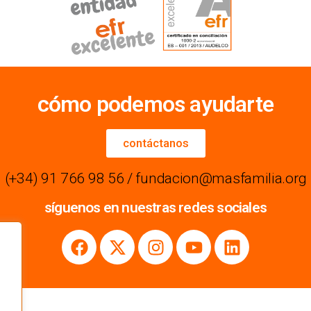
cómo podemos ayudarte
contáctanos
(+34) 91 766 98 56 / fundacion@masfamilia.org
síguenos en nuestras redes sociales