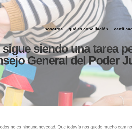
nosotros
qué es conciliación
certifica
n sigue siendo una tarea p
nsejo General del Poder Ju
todos no es ninguna novedad. Que todavía nos quede mucho camino po