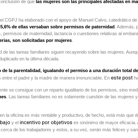
 conclusión de que
las mujeres son las principales afectadas en mat
 el CGPJ ha elaborado con el apoyo de Manuel Calvo, catedrático de 
l 5,6% de ellas versaban sobre permisos de paternidad
. Además, p
 permisos de maternidad, lactancia o cuestiones relativas al embar
erias, son solicitadas por mujeres
.
d de las tareas familiares siguen recayendo sobre las mujeres. Aunqu
uplicado en la última década.
de la parentalidad, igualando el permiso a una duración total 
este post
s entre el padre y la madre de manera irrenunciable. En
ha
ente se consigue con un reparto igualitario de los permisos, sino me
nes
. Las tareas familiares no es solamente cuestión de las mujeres 
n la oficina es más rentable y productivo, de hecho, está más que 
abajo
incentivo por objetivos
y el
es sinónimo de mayor eficacia. 
más cerca de los trabajadores y estos, a su vez, serán más felices y sa