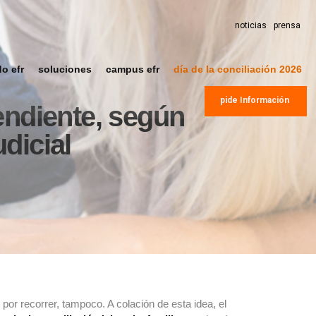
noticias
prensa
do efr
soluciones
campus efr
día de la conciliación 2026
pide Información
endiente, según
dicial
r recorrer, tampoco. A colación de esta idea, el