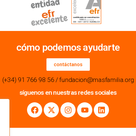
cómo podemos ayudarte
contáctanos
(+34) 91 766 98 56 / fundacion@masfamilia.org
síguenos en nuestras redes sociales