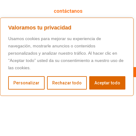
contáctanos
(+34) 91 766 98 56 / fundacion@masfamilia.org
Valoramos tu privacidad
síguenos en nuestras redes sociales
Usamos cookies para mejorar su experiencia de
navegación, mostrarle anuncios o contenidos
personalizados y analizar nuestro tráfico. Al hacer clic en
“Aceptar todo” usted da su consentimiento a nuestro uso de
las cookies.
Personalizar
Rechazar todo
Aceptar todo
Copyright © Fundación Másfamilia