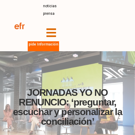
noticias
prensa
pide Información
JORNADAS YO NO
RENUNCIO: ‘preguntar,
escuchar y personalizar la
conciliación’