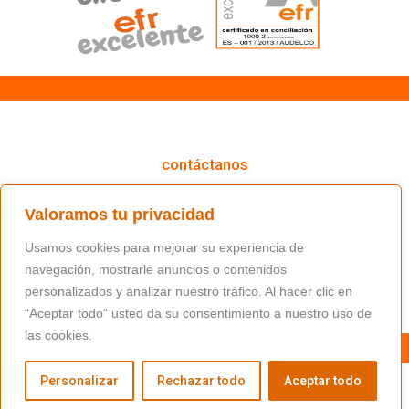
cómo podemos ayudarte
contáctanos
(+34) 91 766 98 56 / fundacion@masfamilia.org
Valoramos tu privacidad
síguenos en nuestras redes sociales
Usamos cookies para mejorar su experiencia de
navegación, mostrarle anuncios o contenidos
personalizados y analizar nuestro tráfico. Al hacer clic en
“Aceptar todo” usted da su consentimiento a nuestro uso de
las cookies.
Personalizar
Rechazar todo
Aceptar todo