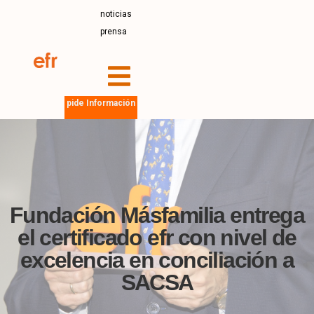
noticias
prensa
pide Información
Fundación Másfamilia entrega
el certificado efr con nivel de
excelencia en conciliación a
SACSA