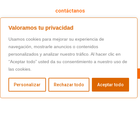
contáctanos
(+34) 91 766 98 56 / fundacion@masfamilia.org
Valoramos tu privacidad
síguenos en nuestras redes sociales
Usamos cookies para mejorar su experiencia de
navegación, mostrarle anuncios o contenidos
personalizados y analizar nuestro tráfico. Al hacer clic en
“Aceptar todo” usted da su consentimiento a nuestro uso de
las cookies.
Personalizar
Rechazar todo
Aceptar todo
Copyright © Fundación Másfamilia