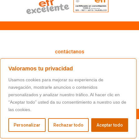
cómo podemos ayudarte
contáctanos
(+34) 91 766 98 56 / fundacion@masfamilia.org
Valoramos tu privacidad
síguenos en nuestras redes sociales
Usamos cookies para mejorar su experiencia de
navegación, mostrarle anuncios o contenidos
personalizados y analizar nuestro tráfico. Al hacer clic en
“Aceptar todo” usted da su consentimiento a nuestro uso de
las cookies.
Personalizar
Rechazar todo
Aceptar todo