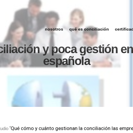
nosotros
qué es conciliación
certifica
liación y poca gestión e
española
‘Qué cómo y cuánto gestionan la conciliación las empr
tudio