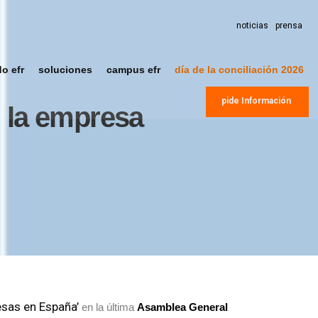
noticias
prensa
do efr
soluciones
campus efr
día de la conciliación 2026
pide Información
n la empresa
esas en España’
en la última
Asamblea General