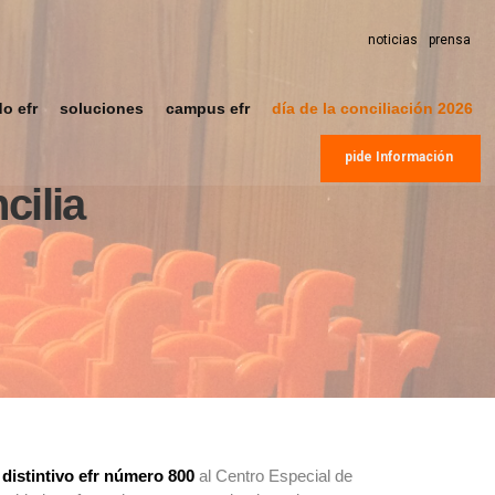
noticias
prensa
do efr
soluciones
campus efr
día de la conciliación 2026
pide Información
cilia
distintivo efr número 800
al Centro Especial de