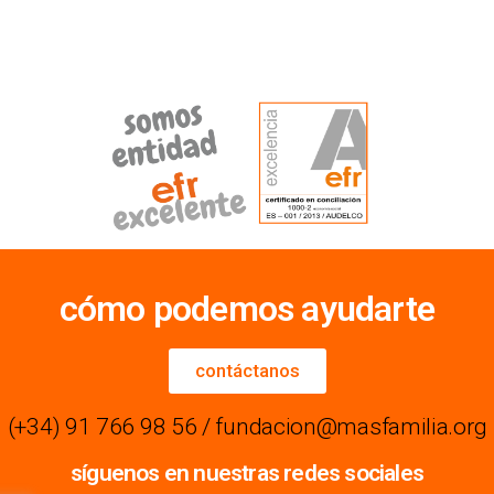
cómo podemos ayudarte
contáctanos
(+34) 91 766 98 56 / fundacion@masfamilia.org
síguenos en nuestras redes sociales