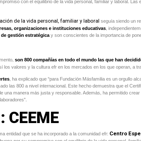
miso con el equilibrio de la vida personal, familiar y laboral. Las
ación de la vida personal, familiar y laboral
seguía siendo un re
esas, organizaciones e instituciones educativas
, independientem
 de gestión estratégica
y son conscientes de la importancia de poner
omento,
son 800 compañías en todo el mundo las que han decidido
í los valores y la cultura efr en los mercados en los que operan, a tr
ertes
, ha explicado que “para Fundación Másfamilia es un orgullo al
do las 800 a nivel internacional. Este hecho demuestra que el Certif
de una manera más justa y responsable. Además, ha permitido crear 
laboradores”.
0: CEEME
Centro Espe
ma entidad que se ha incorporado a la comunidad efr:
buena por su compromiso con el equilibrio de la vida personal, famil