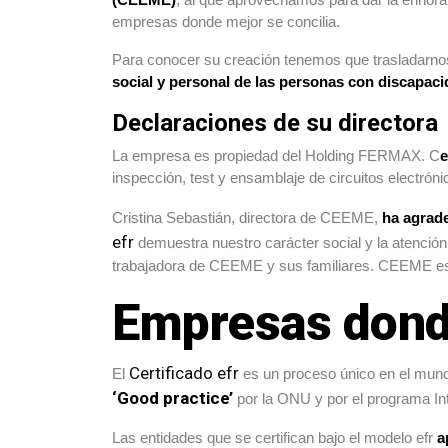
empresas donde mejor se concilia.
Para conocer su creación tenemos que trasladarnos
social y personal de las personas con discapac
Declaraciones de su directora
La empresa es propiedad del Holding FERMAX. C
e
inspección, test y ensamblaje de circuitos electróni
Cristina Sebastián, directora de CEEME,
ha agrade
efr
demuestra nuestro carácter social y la atenció
trabajadora de CEEME y sus familiares. CEEME es u
Empresas donde 
Certificado efr
El
es un proceso único en el mundo.
‘Good practice’
por la ONU y por el programa In
Las entidades que se certifican bajo el modelo efr
a