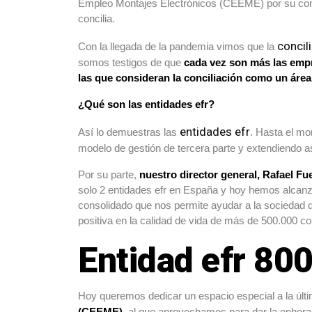
Empleo Montajes Electrónicos (CEEME) por su compro
concilia.
concili
Con la llegada de la pandemia vimos que la
somos testigos de que
cada vez son más las empr
las que consideran la conciliación como un área
¿Qué son las entidades efr?
entidades efr
Así lo demuestras las
. Hasta el m
modelo de gestión de tercera parte y extendiendo as
Por su parte,
nuestro director general, Rafael Fu
solo 2 entidades efr en España y hoy hemos alcanza
consolidado que nos permite ayudar a la sociedad 
positiva en la calidad de vida de más de 500.000 co
Entidad efr 80
Hoy queremos dedicar un espacio especial a la últi
(CEEME)
, al que aprovechamos para dar la enhora