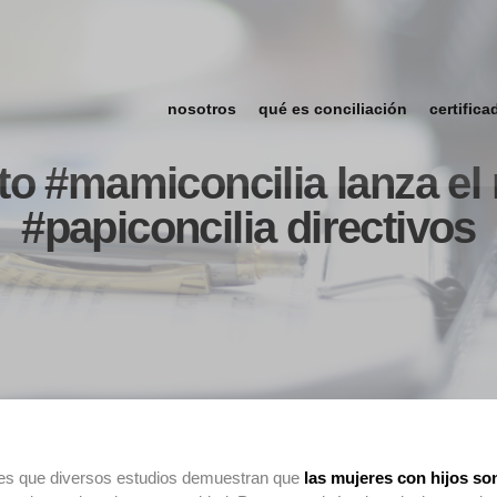
nosotros
qué es conciliación
certifica
to #mamiconcilia lanza el
#papiconcilia directivos
o es que diversos estudios demuestran que
las mujeres con hijos so