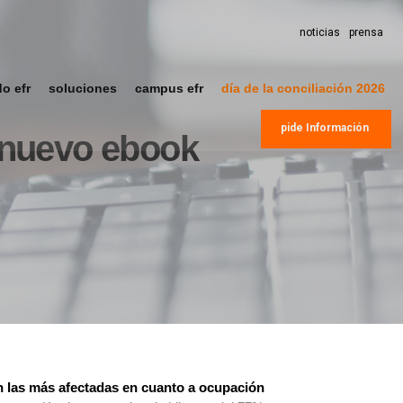
noticias
prensa
do efr
soluciones
campus efr
día de la conciliación 2026
pide Información
 nuevo ebook
n las más afectadas en cuanto a ocupación