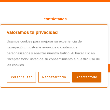
cómo podemos ayudarte
contáctanos
(+34) 91 766 98 56 / fundacion@masfamilia.org
Valoramos tu privacidad
síguenos en nuestras redes sociales
Usamos cookies para mejorar su experiencia de
navegación, mostrarle anuncios o contenidos
personalizados y analizar nuestro tráfico. Al hacer clic en
“Aceptar todo” usted da su consentimiento a nuestro uso de
las cookies.
Personalizar
Rechazar todo
Aceptar todo