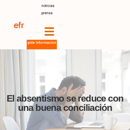
noticias
prensa
pide Información
El absentismo se reduce con
una buena conciliación