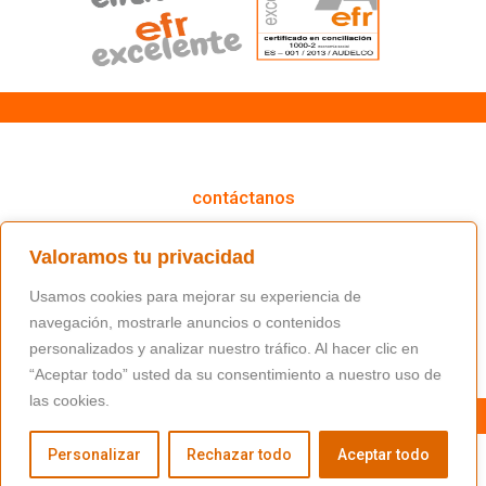
cómo podemos ayudarte
contáctanos
(+34) 91 766 98 56 / fundacion@masfamilia.org
Valoramos tu privacidad
síguenos en nuestras redes sociales
Usamos cookies para mejorar su experiencia de
navegación, mostrarle anuncios o contenidos
personalizados y analizar nuestro tráfico. Al hacer clic en
“Aceptar todo” usted da su consentimiento a nuestro uso de
las cookies.
Personalizar
Rechazar todo
Aceptar todo