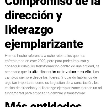
Compromiso de la
dirección y
liderazgo
ejemplarizante
Hemos hecho referencia a ocho retos a los que nos
enfrentamos en este 2020, pero para poder impulsar y
conseguir cualquier transformación dentro de una entidad, es
la alta dirección se involucre en ello
necesario que
. Los
cambios siempre desde los líderes. Y cuando hablamos de
algo tan importante como es la gestión de la conciliación, los
estilos de dirección y el liderazgo ejemplarizante ejercen un rol
fundamental para empezar a cambiar y transformar.
Más entidades