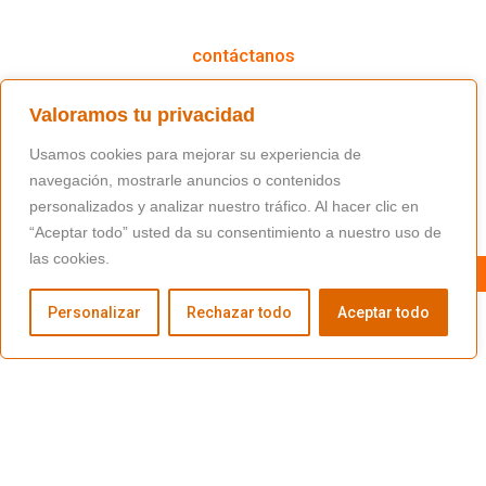
cómo podemos ayudarte
contáctanos
(+34) 91 766 98 56 / fundacion@masfamilia.org
Valoramos tu privacidad
síguenos en nuestras redes sociales
Usamos cookies para mejorar su experiencia de
navegación, mostrarle anuncios o contenidos
personalizados y analizar nuestro tráfico. Al hacer clic en
“Aceptar todo” usted da su consentimiento a nuestro uso de
las cookies.
Personalizar
Rechazar todo
Aceptar todo
Copyright © Fundación Másfamilia