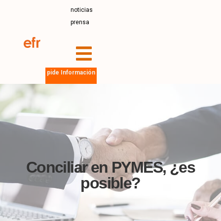
noticias
prensa
pide Información
Conciliar en PYMES, ¿es
posible?