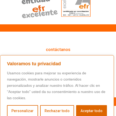
cómo podemos ayudarte
contáctanos
(+34) 91 766 98 56 / fundacion@masfamilia.org
Valoramos tu privacidad
síguenos en nuestras redes sociales
Usamos cookies para mejorar su experiencia de
navegación, mostrarle anuncios o contenidos
personalizados y analizar nuestro tráfico. Al hacer clic en
“Aceptar todo” usted da su consentimiento a nuestro uso de
las cookies.
Personalizar
Rechazar todo
Aceptar todo