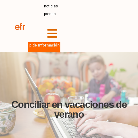
noticias
prensa
pide Información
Conciliar en vacaciones de
verano