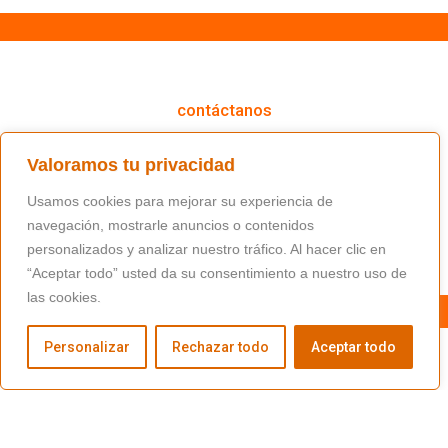
cómo podemos ayudarte
contáctanos
(+34) 91 766 98 56 / fundacion@masfamilia.org
Valoramos tu privacidad
síguenos en nuestras redes sociales
Usamos cookies para mejorar su experiencia de
navegación, mostrarle anuncios o contenidos
personalizados y analizar nuestro tráfico. Al hacer clic en
“Aceptar todo” usted da su consentimiento a nuestro uso de
las cookies.
Personalizar
Rechazar todo
Aceptar todo