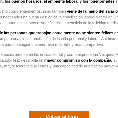
ón, los buenos horarios, el ambiente laboral y los ‘buenos’ jefes
so
salario como entendemos, si no también
viene de la mano del salari
necesario una buena gestión de la conciliación laboral y familiar. 
starían dispuestos a ‘sacrificarlo’ en beneficio de la felicidad median
e las personas que trabajan actualmente no se sienten felices e
tad para una plena conciliación de la vida personal y laboral. Asimism
ta para conseguir una empresa más feliz y más competitiva.
ute positivamente en las entidades, tal y como expresa Iria Vázquez-P
ajador feliz desarrolla un
mayor compromiso con la compañía,
su 
os, mayor tolerancia al estrés y una capacidad de adaptación mayor
Volver al blog