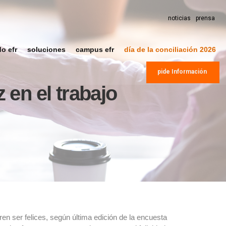
noticias
prensa
do efr
soluciones
campus efr
día de la conciliación 2026
pide Información
z en el trabajo
en ser felices, según última edición de la encuesta