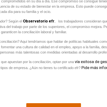
s comprometidos en su día a día. Ese compromiso se consigue tenien
uencia de su estado de bienestar en la empresa. Esto puede consegu
ada día para su familia y el ocio.
Observatorio efr
ador? Según el
, los trabajadores consideran qu
iva del trabajo por parte de los superiores, el compromiso mejora. P
aranticen la conciliación laboral y familiar.
nciliación? Aquí tendríamos que hablar de políticas habituales com
omentar una cultura de calidad en el empleo, apoyo a la familia, desa
 personas más talentosas con medidas orientadas al desarrollo profes
vía exitosa de ge
ue apuestan por la conciliación, optan por una
Pide más info
 tipos de empresa. ¿Aún no tienes tu certificado efr?