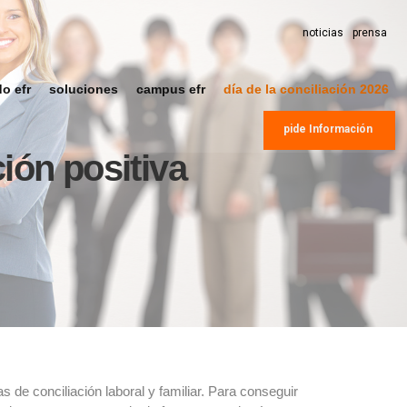
noticias
prensa
do efr
soluciones
campus efr
día de la conciliación 2026
pide Información
ión positiva
 de conciliación laboral y familiar. Para conseguir