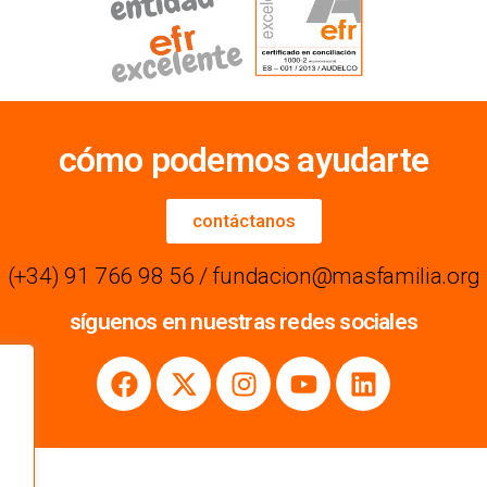
cómo podemos ayudarte
contáctanos
(+34) 91 766 98 56 / fundacion@masfamilia.org
síguenos en nuestras redes sociales