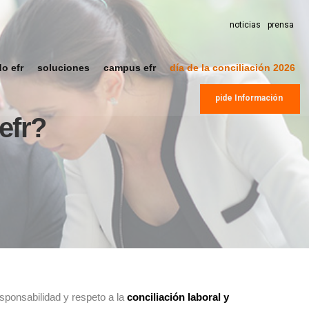
noticias
prensa
do efr
soluciones
campus efr
día de la conciliación 2026
pide Información
efr?
sponsabilidad y respeto a la
conciliación laboral y