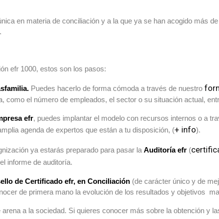
 única en materia de conciliación y a la que ya se han acogido más d
.
ión efr 1000, estos son los pasos:
for
sfamilia.
Puedes hacerlo de forma cómoda a través de nuestro
 como el número de empleados, el sector o su situación actual, entr
presa efr
, puedes implantar el modelo con recursos internos o a t
+ info
plia agenda de expertos que están a tu disposición, (
).
certif
rgnización ya estarás preparado para pasar la
Auditoría efr
(
el informe de auditoría.
ello de Certificado efr, en Conciliación
(de carácter único y de me
onocer de primera mano la evolución de los resultados y objetivos m
e arena a la sociedad. Si quieres conocer más sobre la obtención y las