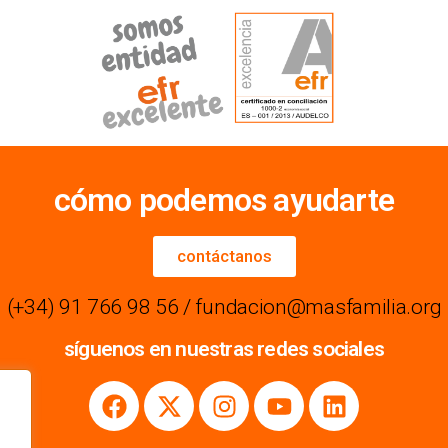
cómo podemos ayudarte
contáctanos
(+34) 91 766 98 56 / fundacion@masfamilia.org
síguenos en nuestras redes sociales