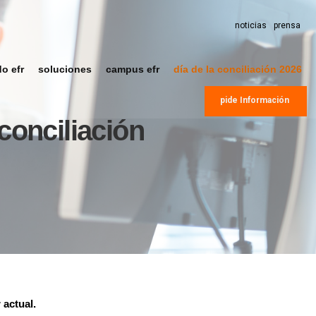
noticias
prensa
do efr
soluciones
campus efr
día de la conciliación 2026
pide Información
conciliación
 actual.