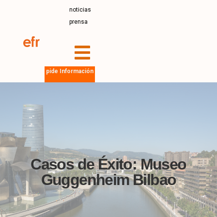
noticias
prensa
pide Información
Casos de Éxito: Museo
Guggenheim Bilbao