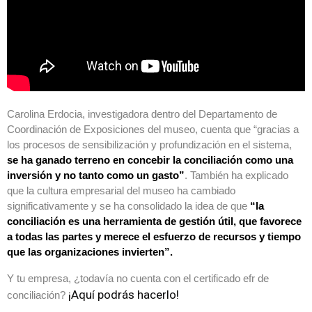
Carolina Erdocia, investigadora dentro del Departamento de
Coordinación de Exposiciones del museo, cuenta que “gracias a
los procesos de sensibilización y profundización en el sistema,
se ha ganado terreno en concebir la conciliación como una
inversión y no tanto como un gasto”
. También ha explicado
que la cultura empresarial del museo ha cambiado
significativamente y se ha consolidado la idea de que
“la
conciliación es una herramienta de gestión útil, que favorece
a todas las partes y merece el esfuerzo de recursos y tiempo
que las organizaciones invierten”.
Y tu empresa, ¿todavía no cuenta con el certificado efr de
¡Aquí podrás hacerlo!
conciliación?