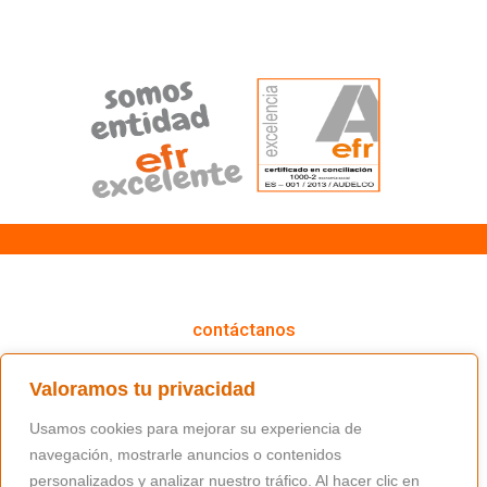
cómo podemos ayudarte
contáctanos
(+34) 91 766 98 56 / fundacion@masfamilia.org
Valoramos tu privacidad
síguenos en nuestras redes sociales
Usamos cookies para mejorar su experiencia de
navegación, mostrarle anuncios o contenidos
personalizados y analizar nuestro tráfico. Al hacer clic en