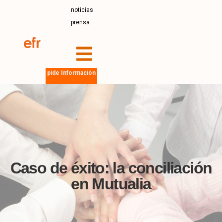
noticias
prensa
pide Información
Caso de éxito: la conciliación
en Mutualia