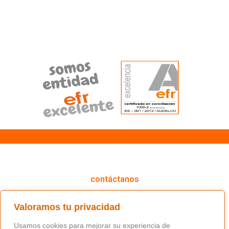
cómo podemos ayudarte
contáctanos
(+34) 91 766 98 56 / fundacion@masfamilia.org
Valoramos tu privacidad
síguenos en nuestras redes sociales
Usamos cookies para mejorar su experiencia de