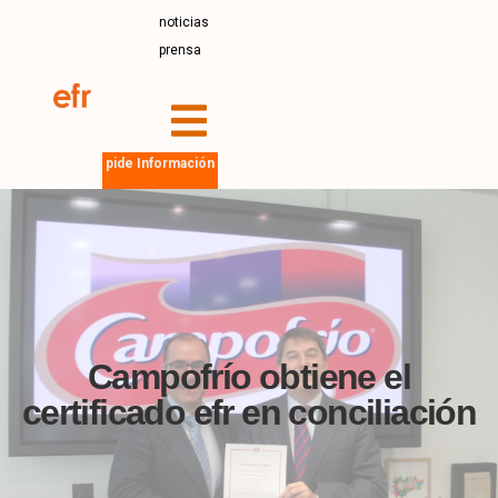
noticias
prensa
pide Información
Campofrío obtiene el
certificado efr en conciliación