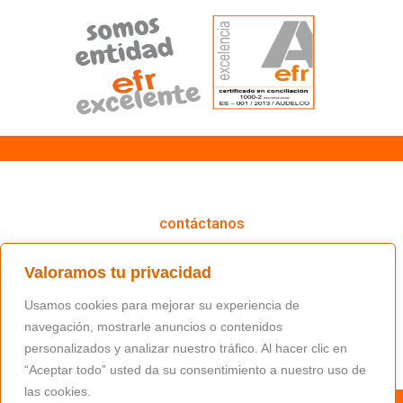
cómo podemos ayudarte
contáctanos
(+34) 91 766 98 56 / fundacion@masfamilia.org
Valoramos tu privacidad
síguenos en nuestras redes sociales
Usamos cookies para mejorar su experiencia de
navegación, mostrarle anuncios o contenidos
personalizados y analizar nuestro tráfico. Al hacer clic en
“Aceptar todo” usted da su consentimiento a nuestro uso de
las cookies.