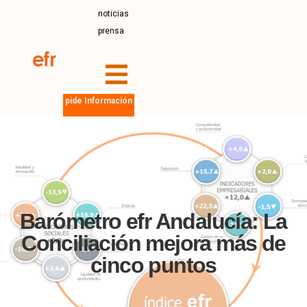
noticias
prensa
pide Información
Barómetro efr Andalucía: La
Conciliación mejora más de
cinco puntos