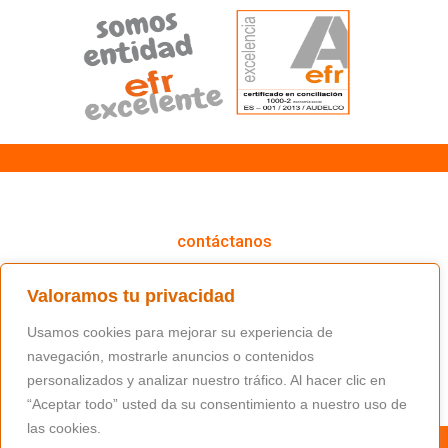
cómo podemos ayudarte
contáctanos
(+34) 91 766 98 56 / fundacion@masfamilia.org
Valoramos tu privacidad
síguenos en nuestras redes sociales
Usamos cookies para mejorar su experiencia de
navegación, mostrarle anuncios o contenidos
personalizados y analizar nuestro tráfico. Al hacer clic en
“Aceptar todo” usted da su consentimiento a nuestro uso de
las cookies.