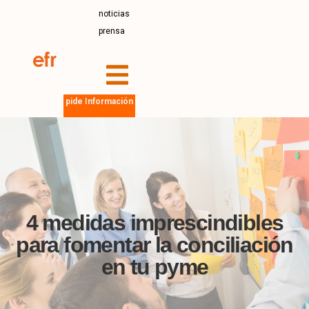
noticias
prensa
pide Información
4 medidas imprescindibles
para fomentar la conciliación
en tu pyme