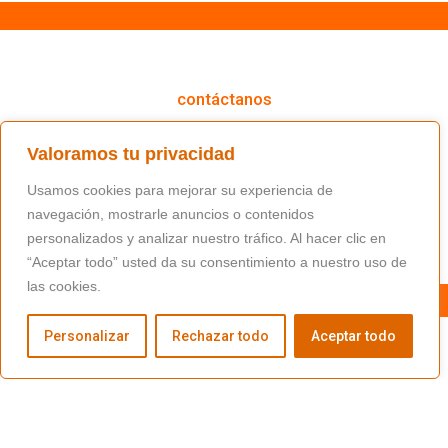
cómo podemos ayudarte
contáctanos
(+34) 91 766 98 56 / fundacion@masfamilia.org
Valoramos tu privacidad
síguenos en nuestras redes sociales
Usamos cookies para mejorar su experiencia de
navegación, mostrarle anuncios o contenidos
personalizados y analizar nuestro tráfico. Al hacer clic en
“Aceptar todo” usted da su consentimiento a nuestro uso de
las cookies.
Personalizar
Rechazar todo
Aceptar todo