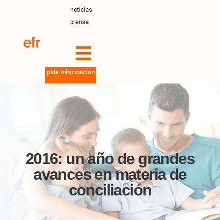
noticias
prensa
pide Información
2016: un año de grandes
avances en materia de
conciliación